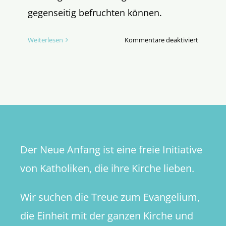
gegenseitig befruchten können.
für
Weiterlesen
Kommentare deaktiviert
“Vater
unser
im
Himmel”
–
Illusion
oder
Wahrheit
Der Neue Anfang ist eine freie Initiative
von Katholiken, die ihre Kirche lieben.
Wir suchen die Treue zum Evangelium,
die Einheit mit der ganzen Kirche und