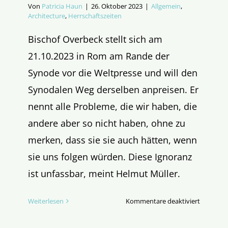
Von
Patricia Haun
|
26. Oktober 2023
|
Allgemein
,
Architecture
,
Herrschaftszeiten
Bischof Overbeck stellt sich am
21.10.2023 in Rom am Rande der
Synode vor die Weltpresse und will den
Synodalen Weg derselben anpreisen. Er
nennt alle Probleme, die wir haben, die
andere aber so nicht haben, ohne zu
merken, dass sie sie auch hätten, wenn
sie uns folgen würden. Diese Ignoranz
ist unfassbar, meint Helmut Müller.
für
Weiterlesen
Kommentare deaktiviert
Lebenssti
sticht