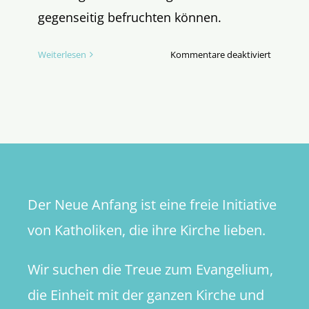
gegenseitig befruchten können.
für
Weiterlesen
Kommentare deaktiviert
“Vater
unser
im
Himmel”
–
Illusion
oder
Wahrheit
Der Neue Anfang ist eine freie Initiative
von Katholiken, die ihre Kirche lieben.
Wir suchen die Treue zum Evangelium,
die Einheit mit der ganzen Kirche und