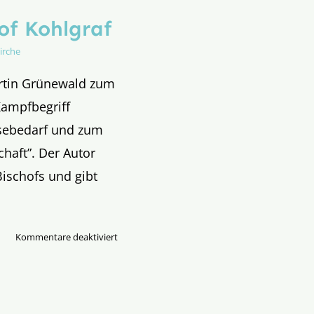
of Kohlgraf
irche
artin Grünewald zum
Kampfbegriff
esebedarf und zum
chaft”. Der Autor
ischofs und gibt
für
Kommentare deaktiviert
Die
„Sonderwelt“
des
Bischof