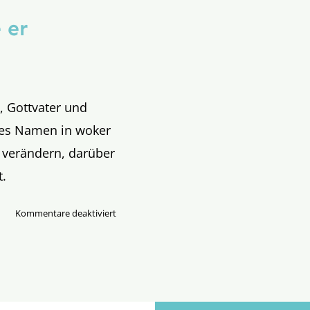
 er
tt, Gottvater und
tes Namen in woker
 verändern, darüber
t.
für
Kommentare deaktiviert
Allein
Gott
kann
sagen,
wie