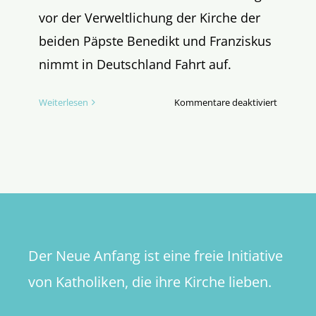
vor der Verweltlichung der Kirche der
beiden Päpste Benedikt und Franziskus
nimmt in Deutschland Fahrt auf.
für
Weiterlesen
Kommentare deaktiviert
Woran
nehmen
wir
Maß,
wenn
wir
von
Kirche
Der Neue Anfang ist eine freie Initiative
reden?
von Katholiken, die ihre Kirche lieben.