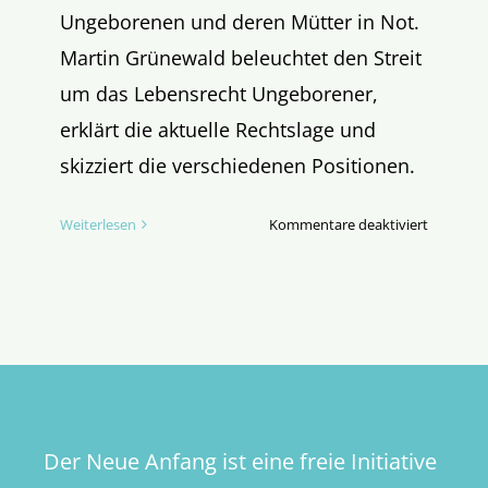
Ungeborenen und deren Mütter in Not.
Martin Grünewald beleuchtet den Streit
um das Lebensrecht Ungeborener,
erklärt die aktuelle Rechtslage und
skizziert die verschiedenen Positionen.
für
Weiterlesen
Kommentare deaktiviert
Gesetzen
zur
Abtreibu
Verfassu
bruch?
Der Neue Anfang ist eine freie Initiative