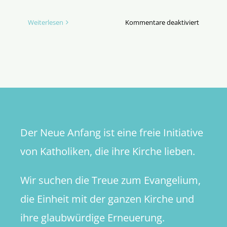
für
Weiterlesen
Kommentare deaktiviert
„Umstrit
Prophet
Jeremia
löst
Tumulte
aus“
Der Neue Anfang ist eine freie Initiative
von Katholiken, die ihre Kirche lieben.
Wir suchen die Treue zum Evangelium,
die Einheit mit der ganzen Kirche und
ihre glaubwürdige Erneuerung.