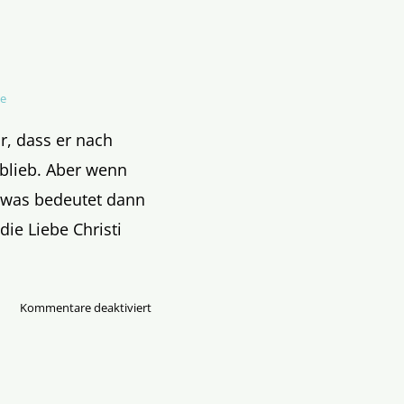
he
r, dass er nach
blieb. Aber wenn
, was bedeutet dann
ie Liebe Christi
für
Kommentare deaktiviert
Die
Liebe
Christi
unter