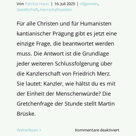
Von
Patricia Haun
|
16. Juli 2025
|
Allgemein
,
Gesellschaft
,
Herrschaftszeiten
Für alle Christen und für Humanisten
kantianischer Prägung gibt es jetzt eine
einzige Frage, die beantwortet werden
muss. Die Antwort ist die Grundlage
jeder weiteren Schlussfolgerung über
die Kanzlerschaft von Friedrich Merz.
Sie lautet: Kanzler, wie hältst du es mit
der Einheit der Menschenwürde? Die
Gretchenfrage der Stunde stellt Martin
Brüske.
für
Weiterlesen
Kommentare deaktiviert