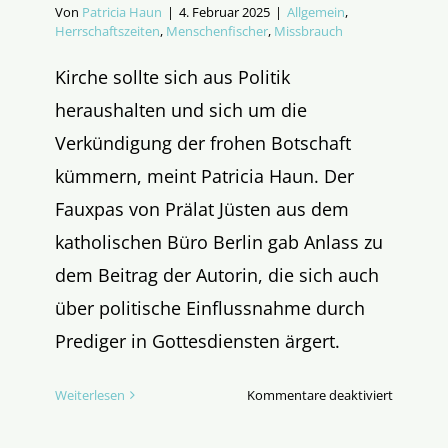
Von
Patricia Haun
|
4. Februar 2025
|
Allgemein
,
Herrschaftszeiten
,
Menschenfischer
,
Missbrauch
Kirche sollte sich aus Politik
heraushalten und sich um die
Verkündigung der frohen Botschaft
kümmern, meint Patricia Haun. Der
Fauxpas von Prälat Jüsten aus dem
katholischen Büro Berlin gab Anlass zu
dem Beitrag der Autorin, die sich auch
über politische Einflussnahme durch
Prediger in Gottesdiensten ärgert.
für
Weiterlesen
Kommentare deaktiviert
Seid
Frohbots