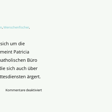
en
,
Menschenfischer
,
 sich um die
meint Patricia
katholischen Büro
die sich auch über
ttesdiensten ärgert.
für
Kommentare deaktiviert
Seid
Frohbotschafter
statt