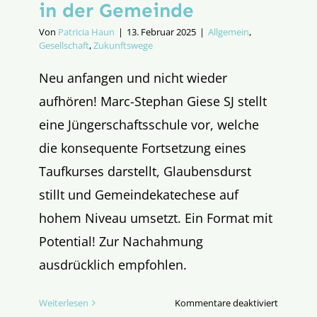
in der Gemeinde
Von
Patricia Haun
|
13. Februar 2025
|
Allgemein
,
Gesellschaft
,
Zukunftswege
Neu anfangen und nicht wieder
aufhören! Marc-Stephan Giese SJ stellt
eine Jüngerschaftsschule vor, welche
die konsequente Fortsetzung eines
Taufkurses darstellt, Glaubensdurst
stillt und Gemeindekatechese auf
hohem Niveau umsetzt. Ein Format mit
Potential! Zur Nachahmung
ausdrücklich empfohlen.
für
Weiterlesen
Kommentare deaktiviert