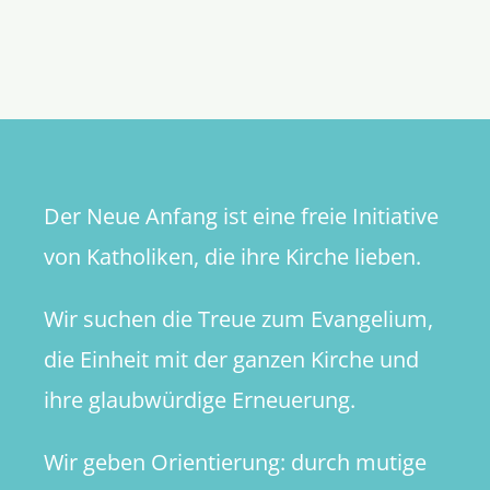
Einfach
Nachfolg
Eine
Jüngersch
schule
in
der
Gemeind
Der Neue Anfang ist eine freie Initiative
von Katholiken, die ihre Kirche lieben.
Wir suchen die Treue zum Evangelium,
die Einheit mit der ganzen Kirche und
ihre glaubwürdige Erneuerung.
Wir geben Orientierung: durch mutige