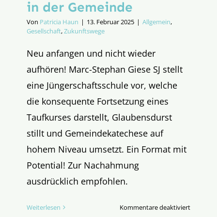
in der Gemeinde
Von
Patricia Haun
|
13. Februar 2025
|
Allgemein
,
Gesellschaft
,
Zukunftswege
Neu anfangen und nicht wieder
aufhören! Marc-Stephan Giese SJ stellt
eine Jüngerschaftsschule vor, welche
die konsequente Fortsetzung eines
Taufkurses darstellt, Glaubensdurst
stillt und Gemeindekatechese auf
hohem Niveau umsetzt. Ein Format mit
Potential! Zur Nachahmung
ausdrücklich empfohlen.
für
Weiterlesen
Kommentare deaktiviert