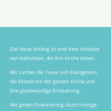
Einfach
Nachfolg
Eine
Jüngersch
schule
in
der
Gemeind
Der Neue Anfang ist eine freie Initiative
von Katholiken, die ihre Kirche lieben.
Wir suchen die Treue zum Evangelium,
die Einheit mit der ganzen Kirche und
ihre glaubwürdige Erneuerung.
Wir geben Orientierung: durch mutige