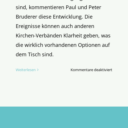
sind, kommentieren Paul und Peter
Bruderer diese Entwicklung. Die
Ereignisse können auch anderen
Kirchen-Verbänden Klarheit geben, was
die wirklich vorhandenen Optionen auf
dem Tisch sind.
für
Weiterlesen
Kommentare deaktiviert
Progress
Übernah
–
ein
Komment
zur
Generalk
der