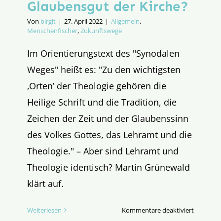
Glaubensgut der Kirche?
Von
birgit
|
27. April 2022
|
Allgemein
,
Menschenfischer
,
Zukunftswege
Im Orientierungstext des "Synodalen
Weges" heißt es: "Zu den wichtigsten
‚Orten’ der Theologie gehören die
Heilige Schrift und die Tradition, die
Zeichen der Zeit und der Glaubenssinn
des Volkes Gottes, das Lehramt und die
Theologie." – Aber sind Lehramt und
Theologie identisch? Martin Grünewald
klärt auf.
für
Weiterlesen
Kommentare deaktiviert