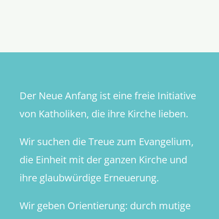
Wie
entstand
das
unveränd
Glaubens
der
Kirche?
Der Neue Anfang ist eine freie Initiative
von Katholiken, die ihre Kirche lieben.
Wir suchen die Treue zum Evangelium,
die Einheit mit der ganzen Kirche und
ihre glaubwürdige Erneuerung.
Wir geben Orientierung: durch mutige