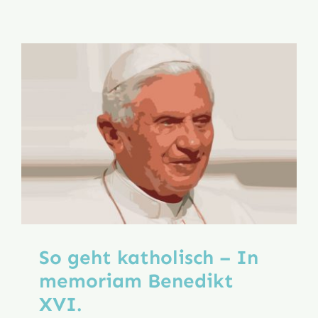
ist
Offenbar
So geht katholisch – In
memoriam Benedikt
XVI.