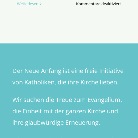
für
Weiterlesen
Kommentare deaktiviert
So
geht
katholisc
–
In
memori
Benedikt
XVI.
Der Neue Anfang ist eine freie Initiative
von Katholiken, die ihre Kirche lieben.
Wir suchen die Treue zum Evangelium,
die Einheit mit der ganzen Kirche und
ihre glaubwürdige Erneuerung.