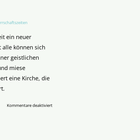
rrschaftszeiten
it ein neuer
t alle können sich
ner geistlichen
und miese
rt eine Kirche, die
t.
für
Kommentare deaktiviert
Die
blockierte
Freude