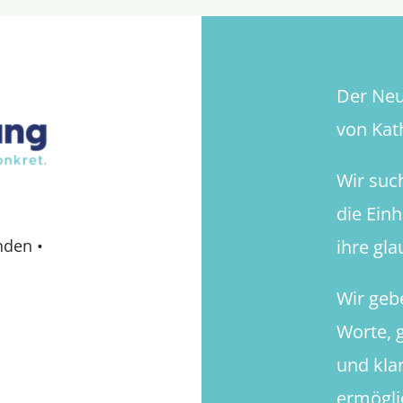
Der Neue
von Kath
Wir suc
die Ein
ihre gl
nden
•
Wir geb
Worte, g
und kla
ermögli