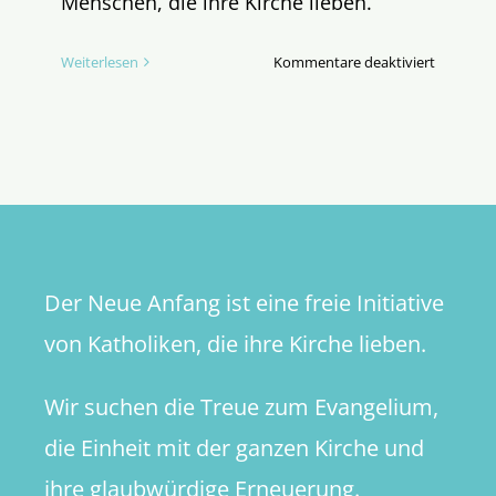
Menschen, die ihre Kirche lieben.
für
Weiterlesen
Kommentare deaktiviert
Aversion
gegen
alles
Katholis
Der Neue Anfang ist eine freie Initiative
von Katholiken, die ihre Kirche lieben.
Wir suchen die Treue zum Evangelium,
die Einheit mit der ganzen Kirche und
ihre glaubwürdige Erneuerung.