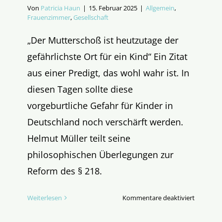
Von
Patricia Haun
|
15. Februar 2025
|
Allgemein
,
Frauenzimmer
,
Gesellschaft
„Der Mutterschoß ist heutzutage der
gefährlichste Ort für ein Kind“ Ein Zitat
aus einer Predigt, das wohl wahr ist. In
diesen Tagen sollte diese
vorgeburtliche Gefahr für Kinder in
Deutschland noch verschärft werden.
Helmut Müller teilt seine
philosophischen Überlegungen zur
Reform des § 218.
für
Weiterlesen
Kommentare deaktiviert
Der
Tod