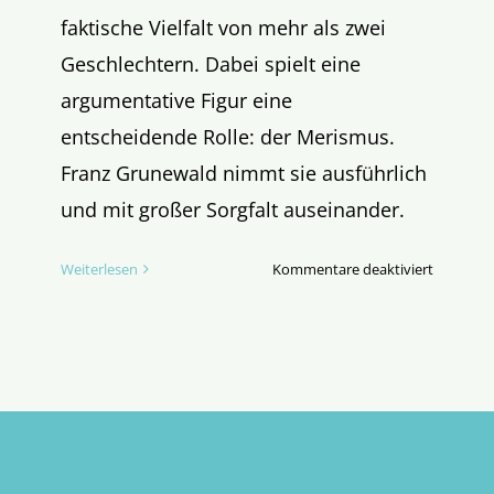
faktische Vielfalt von mehr als zwei
Geschlechtern. Dabei spielt eine
argumentative Figur eine
entscheidende Rolle: der Merismus.
Franz Grunewald nimmt sie ausführlich
und mit großer Sorgfalt auseinander.
für
Weiterlesen
Kommentare deaktiviert
Der
Merismus
Trick
–
oder:
die
rhetorisc
Erfindun