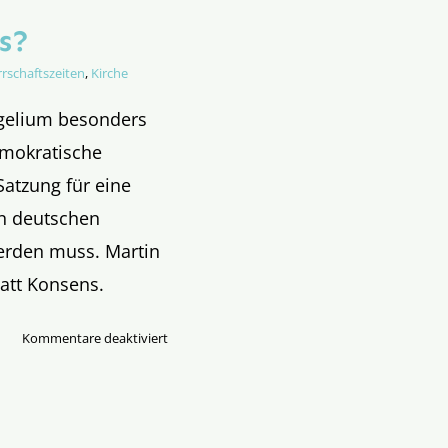
s?
rschaftszeiten
,
Kirche
ngelium besonders
emokratische
Satzung für eine
en deutschen
erden muss. Martin
att Konsens.
für
Kommentare deaktiviert
Klassenkampf
statt
Konsens?