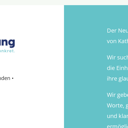
Der Neue
von Kath
Wir suc
die Ein
ihre gl
nden
•
Wir geb
Worte, g
und kla
ermögli