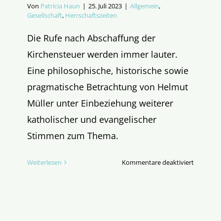
Von
Patricia Haun
|
25. Juli 2023
|
Allgemein
,
Gesellschaft
,
Herrschaftszeiten
Die Rufe nach Abschaffung der
Kirchensteuer werden immer lauter.
Eine philosophische, historische sowie
pragmatische Betrachtung von Helmut
Müller unter Einbeziehung weiterer
katholischer und evangelischer
Stimmen zum Thema.
für
Weiterlesen
Kommentare deaktiviert
Kann
man
Glauben
mit