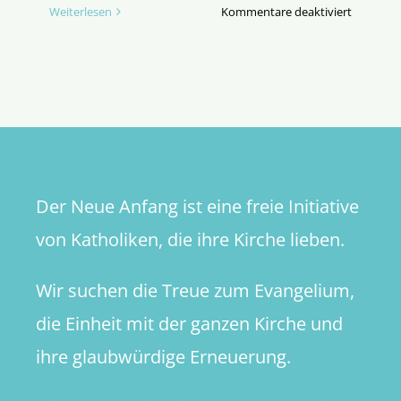
für
Weiterlesen
Kommentare deaktiviert
John
Henry
Newman
–
Impulse
für
die
Kirche
Der Neue Anfang ist eine freie Initiative
in
Deutschl
von Katholiken, die ihre Kirche lieben.
Wir suchen die Treue zum Evangelium,
die Einheit mit der ganzen Kirche und
ihre glaubwürdige Erneuerung.