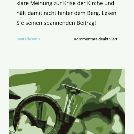
klare Meinung zur Krise der Kirche und
hält damit nicht hinter dem Berg. Lesen
Sie seinen spannenden Beitrag!
für
Weiterlesen
Kommentare deaktiviert
Kirchenau
–
was
ist
zu
tun?