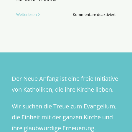
für
Weiterlesen
Kommentare deaktiviert
Kesseltre
gegen
Kardinal
Woelki
Der Neue Anfang ist eine freie Initiative
von Katholiken, die ihre Kirche lieben.
Wir suchen die Treue zum Evangelium,
die Einheit mit der ganzen Kirche und
ihre glaubwürdige Erneuerung.