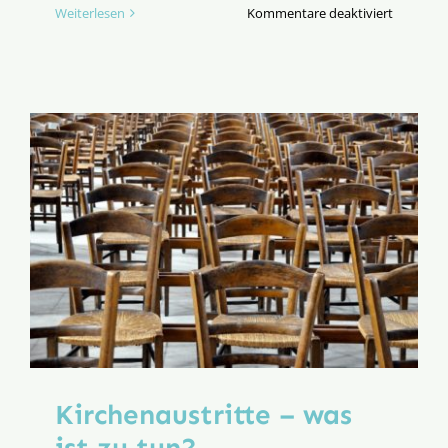
für
Weiterlesen
Kommentare deaktiviert
Bischof
Bätzing
will
den
Katechis
veränder
Kirchenaustritte – was
ist zu tun?