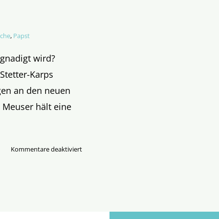
rche
,
Papst
egnadigt wird?
tetter-Karps
gen an den neuen
- Meuser hält eine
für
Kommentare deaktiviert
Halali!