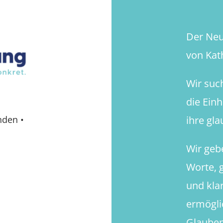
Der Neue
von Kath
Wir suc
die Ein
ihre gl
nden
•
Wir geb
Worte, g
und kla
ermögli
Glauben