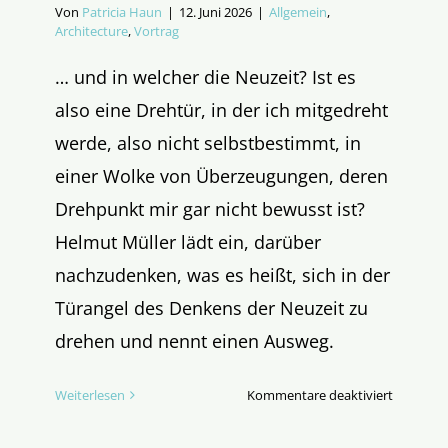
Von
Patricia Haun
|
12. Juni 2026
|
Allgemein
,
Architecture
,
Vortrag
… und in welcher die Neuzeit? Ist es
also eine Drehtür, in der ich mitgedreht
werde, also nicht selbstbestimmt, in
einer Wolke von Überzeugungen, deren
Drehpunkt mir gar nicht bewusst ist?
Helmut Müller lädt ein, darüber
nachzudenken, was es heißt, sich in der
Türangel des Denkens der Neuzeit zu
drehen und nennt einen Ausweg.
für
Weiterlesen
Kommentare deaktiviert
In
welcher