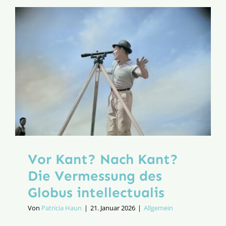
Vor Kant? Nach Kant?
Die Vermessung des
Globus intellectualis
Von
Patricia Haun
|
21. Januar 2026
|
Allgemein