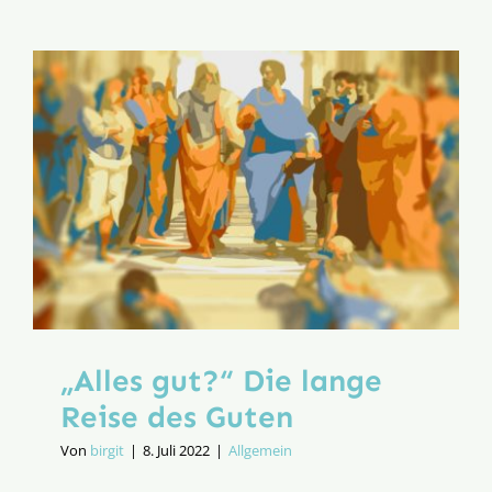
Nach
Kant?
Die
Vermess
des
Globus
intellectu
„Alles gut?“ Die lange
Reise des Guten
Von
birgit
|
8. Juli 2022
|
Allgemein