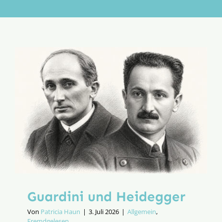
Aktion
Veröffentlichungen
Guardini und Heidegger
Von
Patricia Haun
|
3. Juli 2026
|
Allgemein
,
Fremdgelesen