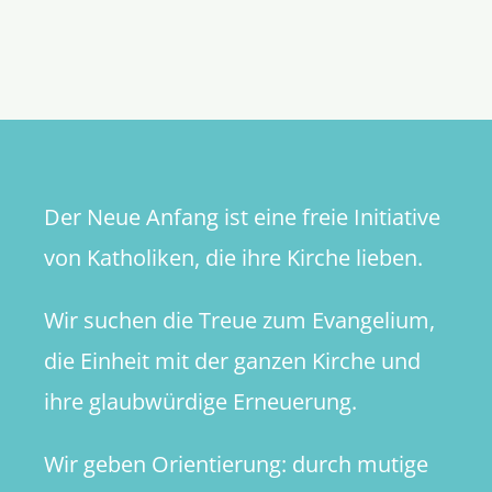
Einfach
Nachfolg
Eine
Jüngersch
schule
in
der
Gemeind
Der Neue Anfang ist eine freie Initiative
von Katholiken, die ihre Kirche lieben.
Wir suchen die Treue zum Evangelium,
die Einheit mit der ganzen Kirche und
ihre glaubwürdige Erneuerung.
Wir geben Orientierung: durch mutige