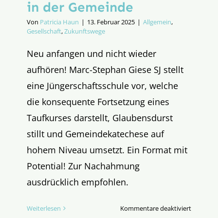
in der Gemeinde
Von
Patricia Haun
|
13. Februar 2025
|
Allgemein
,
Gesellschaft
,
Zukunftswege
Neu anfangen und nicht wieder
aufhören! Marc-Stephan Giese SJ stellt
eine Jüngerschaftsschule vor, welche
die konsequente Fortsetzung eines
Taufkurses darstellt, Glaubensdurst
stillt und Gemeindekatechese auf
hohem Niveau umsetzt. Ein Format mit
Potential! Zur Nachahmung
ausdrücklich empfohlen.
für
Weiterlesen
Kommentare deaktiviert