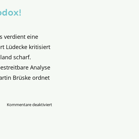
odox!
s verdient eine
 Lüdecke kritisiert
land scharf.
bestreitbare Analyse
artin Brüske ordnet
für
Kommentare deaktiviert
Bis
in
die
Haarwurzel