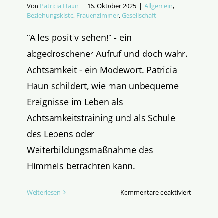
Von
Patricia Haun
|
16. Oktober 2025
|
Allgemein
,
Beziehungskiste
,
Frauenzimmer
,
Gesellschaft
“Alles positiv sehen!” - ein
abgedroschener Aufruf und doch wahr.
Achtsamkeit - ein Modewort. Patricia
Haun schildert, wie man unbequeme
Ereignisse im Leben als
Achtsamkeitstraining und als Schule
des Lebens oder
Weiterbildungsmaßnahme des
Himmels betrachten kann.
für
Weiterlesen
Kommentare deaktiviert
Weiterbi
maß­