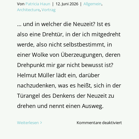
Von
Patricia Haun
|
12. Juni 2026
|
Allgemein
,
Architecture
,
Vortrag
… und in welcher die Neuzeit? Ist es
also eine Drehtür, in der ich mitgedreht
werde, also nicht selbstbestimmt, in
einer Wolke von Überzeugungen, deren
Drehpunkt mir gar nicht bewusst ist?
Helmut Müller lädt ein, darüber
nachzudenken, was es heißt, sich in der
Türangel des Denkens der Neuzeit zu
drehen und nennt einen Ausweg.
für
Weiterlesen
Kommentare deaktiviert
In
welcher