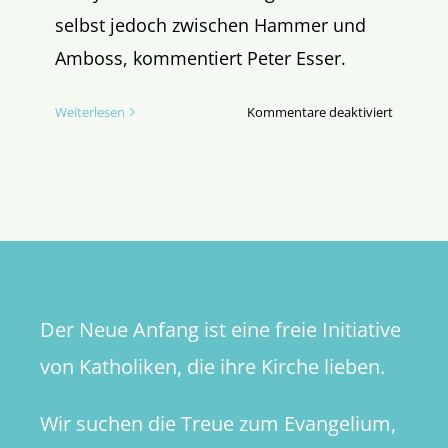
selbst jedoch zwischen Hammer und
Amboss, kommentiert Peter Esser.
für
Weiterlesen
Kommentare deaktiviert
Gefallene
Taktierer
–
„Eine
nationale
Kirche
gibt
es
Der Neue Anfang ist eine freie Initiative
nicht“
von Katholiken, die ihre Kirche lieben.
Wir suchen die Treue zum Evangelium,