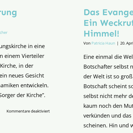
rung
Das Evange
Ein Weckru
Himmel!
cher
Von
Patricia Haun
|
20. Apr
ungskirche in eine
n einem Vierteiler
Eine einmal die We
Kirche, in der
Botschafter selbst 
ein neues Gesicht
der Welt ist so gro
namiken entwickeln.
Botschaft scheint s
“Sorger der Kirche”.
selbst nicht mehr d
kaum noch den Mut 
für
Kommentare deaktiviert
verkünden und das e
Der
scheinen. Hin und 
Herzschlag
der