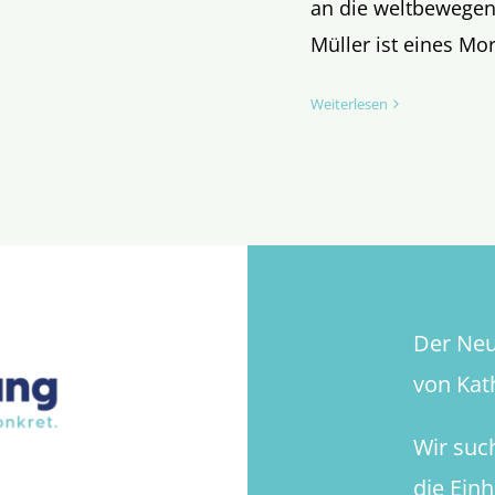
an die weltbewegen
Erneuerung
Müller ist eines M
(TEIL
I)
Weiterlesen
Der Neue
von Kath
Wir suc
die Ein