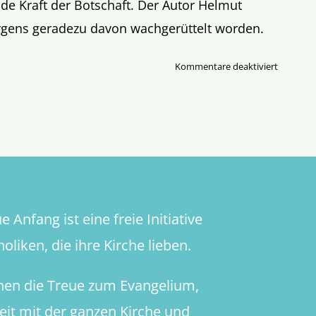
de Kraft der Botschaft. Der Autor Helmut
orgens geradezu davon wachgerüttelt worden.
für
Kommentare deaktiviert
Das
Evangeli
Ein
Weckruf
auf
dem
Weg
zum
 Anfang ist eine freie Initiative
Himmel!
oliken, die ihre Kirche lieben.
hen die Treue zum Evangelium,
heit mit der ganzen Kirche und