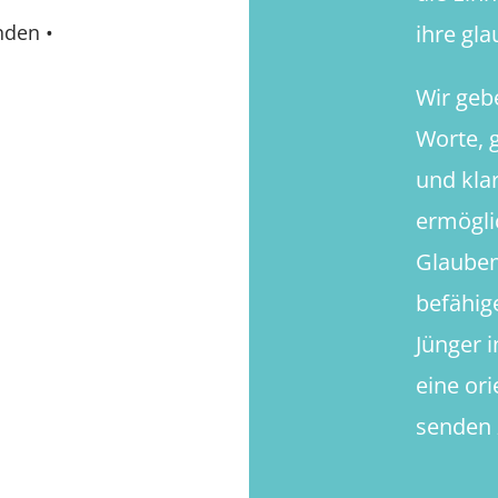
ihre gl
nden
•
Wir geb
Worte, g
und kla
ermögli
Glauben
befähig
Jünger 
eine or
senden 