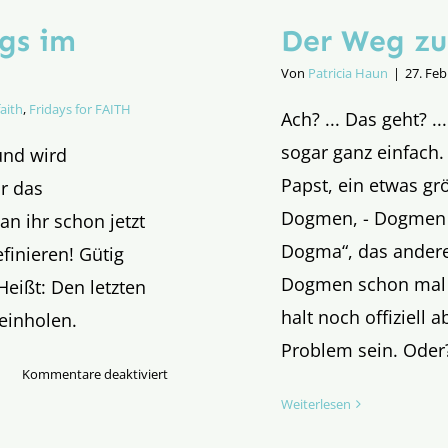
gs im
Der Weg zu
Von
Patricia Haun
|
27. Feb
faith
,
Fridays for FAITH
Ach? ... Das geht? .
sogar ganz einfach
und wird
Papst, ein etwas gr
r das
Dogmen, - Dogmen wi
n ihr schon jetzt
Dogma“, das andere
finieren! Gütig
Dogmen schon mal i
eißt: Den letzten
halt noch offiziell 
reinholen.
Problem sein. Oder? 
für
Kommentare deaktiviert
Evangelium
Weiterlesen
des
22.