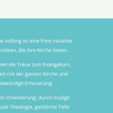
den
Quellen!
 Anfang ist eine freie Initiative
oliken, die ihre Kirche lieben.
hen die Treue zum Evangelium,
heit mit der ganzen Kirche und
aubwürdige Erneuerung.
en Orientierung: durch mutige
ute Theologie, geistliche Tiefe