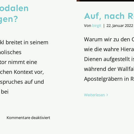
nodalen
Auf, nach R
gen?
Von
birgit
|
22. Januar 2022
Warum wir zu den Q
kl breitet in seinem
wie die wahre Hier
holisches
Dienen aufgestellt i
tor nimmt eine
während der Wallfah
chen Kontext vor,
Apostelgräbern in 
spruches auf und
 bei
Weiterlesen
für
Kommentare deaktiviert
Mein
Bischof