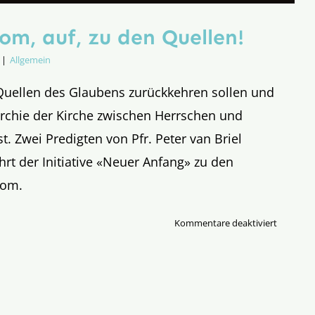
om, auf, zu den Quellen!
|
Allgemein
uellen des Glaubens zurückkehren sollen und
archie der Kirche zwischen Herrschen und
st. Zwei Predigten von Pfr. Peter van Briel
rt der Initiative «Neuer Anfang» zu den
Rom.
für
Kommentare deaktiviert
Auf,
nach
Rom,
auf,
zu