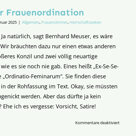
r Frauenordination
ruar 2025
|
Allgemein
,
Frauenzimmer
,
Herrschaftszeiten
.. Ja natürlich, sagt Bernhard Meuser, es wäre
. Wir bräuchten dazu nur einen etwas anderen
ößeres Konzil und zwei völlig neuartige
e es sie noch nie gab. Eines heißt „Ex-Se-Se-
 „Ordinatio-Feminarum“. Sie finden diese
n der Rohfassung im Text. Okay, sie müssten
abgenickt werden. Aber das dürfte ja kein
Ehe ich es vergesse: Vorsicht, Satire!
für
Kommentare deaktiviert
Der