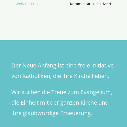
für
Weiterlesen
Kommentare deaktiviert
John
Henry
Newman
–
Impulse
für
die
Kirche
Der Neue Anfang ist eine freie Initiative
in
Deutschl
von Katholiken, die ihre Kirche lieben.
Wir suchen die Treue zum Evangelium,
die Einheit mit der ganzen Kirche und
ihre glaubwürdige Erneuerung.