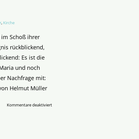
r
,
Kirche
 im Schoß ihrer
gnis rückblickend,
ickend: Es ist die
 Maria und noch
her Nachfrage mit:
t von Helmut Müller
für
Kommentare deaktiviert
Immaculata