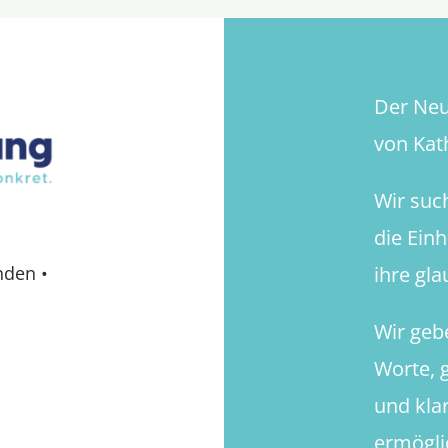
Der Neue
von Kath
Wir suc
die Ein
ihre gl
nden
•
Wir geb
Worte, g
und kla
ermögli