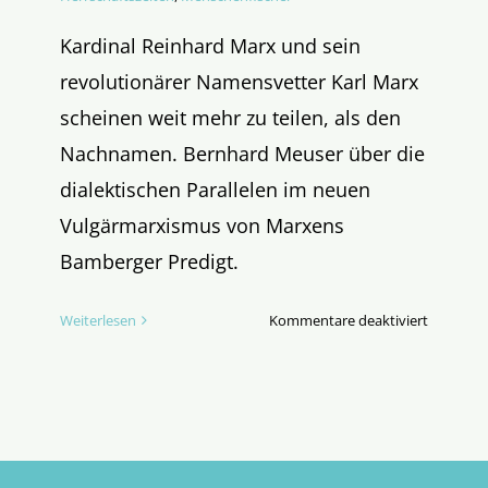
Kardinal Reinhard Marx und sein
revolutionärer Namensvetter Karl Marx
scheinen weit mehr zu teilen, als den
Nachnamen. Bernhard Meuser über die
dialektischen Parallelen im neuen
Vulgärmarxismus von Marxens
Bamberger Predigt.
für
Weiterlesen
Kommentare deaktiviert
Marx
und
die
Dialektik