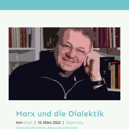
Aktion
Veröffentlichungen
Marx und die Dialektik
Von
birgit
|
10. März 2022
|
Allgemein
,
Herrschaftszeiten
,
Menschenfischer