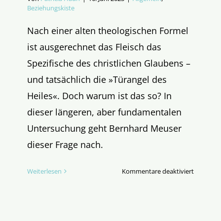
Beziehungskiste
Nach einer alten theologischen Formel
ist ausgerechnet das Fleisch das
Spezifische des christlichen Glaubens –
und tatsächlich die »Türangel des
Heiles«. Doch warum ist das so? In
dieser längeren, aber fundamentalen
Untersuchung geht Bernhard Meuser
dieser Frage nach.
für
Weiterlesen
Kommentare deaktiviert
Jesus
kommt
in
die