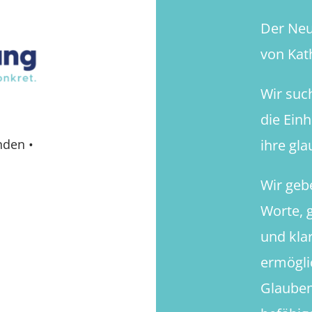
Der Neue
von Kath
Wir suc
die Ein
ihre gl
nden
•
Wir geb
Worte, g
und kla
ermögli
Glauben