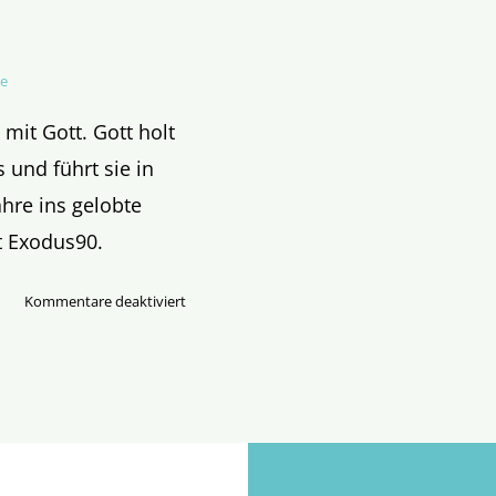
he
mit Gott. Gott holt
 und führt sie in
hre ins gelobte
t Exodus90.
für
Kommentare deaktiviert
Exodus
für
Fastenmuffel