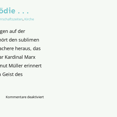
ie . . .
rrschaftszeiten
,
Kirche
gen auf der
 hört den sublimen
chere heraus, das
ar Kardinal Marx
mut Müller erinnert
 Geist des
für
Kommentare deaktiviert
Die
Geburt
einer