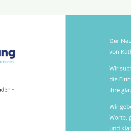
Tragikomödie
.
.
.
Der Neue
von Kath
Wir suc
die Ein
ihre gl
nden
•
Wir geb
Worte, g
und kla