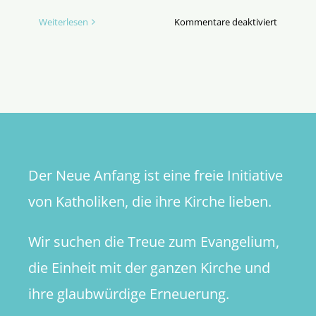
für
Weiterlesen
Kommentare deaktiviert
Großer
Bahnhof
für
einen
Bestselle
von
morgen
Der Neue Anfang ist eine freie Initiative
von Katholiken, die ihre Kirche lieben.
Wir suchen die Treue zum Evangelium,
die Einheit mit der ganzen Kirche und
ihre glaubwürdige Erneuerung.