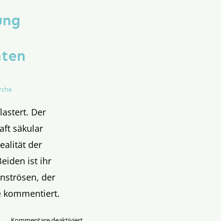
ung
hten
rche
lastert. Der
ft säkular
ealität der
iden ist ihr
nströsen, der
e kommentiert.
für
Kommentare deaktiviert