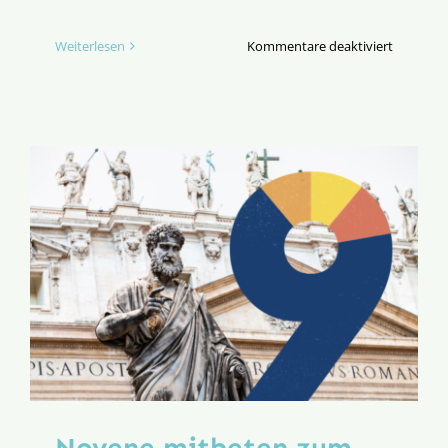
für
Weiterlesen
Kommentare deaktiviert
Der
Herzschl
der
Erneueru
(TEIL
I)
Novene mitbeten zum