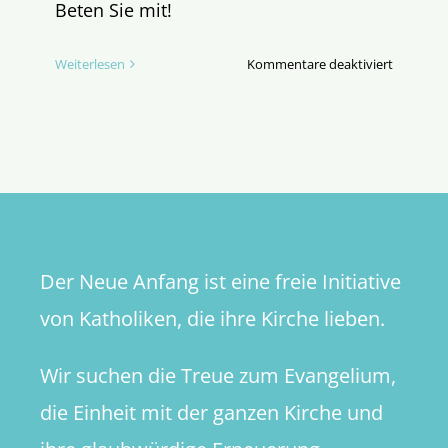
Beten Sie mit!
für
Weiterlesen
Kommentare deaktiviert
Novene
mitbeten
zum
ad
limina-
Besuch
der
Bischöfe
Der Neue Anfang ist eine freie Initiative
in
Rom!
von Katholiken, die ihre Kirche lieben.
Wir suchen die Treue zum Evangelium,
die Einheit mit der ganzen Kirche und