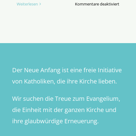
für
Weiterlesen
Kommentare deaktiviert
Der
Weihnac
startet
an
„Christkö
Der Neue Anfang ist eine freie Initiative
von Katholiken, die ihre Kirche lieben.
Wir suchen die Treue zum Evangelium,
die Einheit mit der ganzen Kirche und
ihre glaubwürdige Erneuerung.