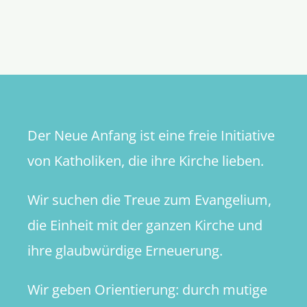
Einfach
Nachfolg
Eine
Jüngersch
schule
in
der
Gemeind
Der Neue Anfang ist eine freie Initiative
von Katholiken, die ihre Kirche lieben.
Wir suchen die Treue zum Evangelium,
die Einheit mit der ganzen Kirche und
ihre glaubwürdige Erneuerung.
Wir geben Orientierung: durch mutige