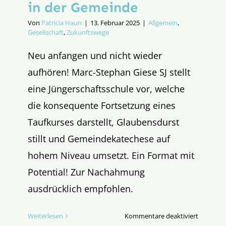
in der Gemeinde
Von
Patricia Haun
|
13. Februar 2025
|
Allgemein
,
Gesellschaft
,
Zukunftswege
Neu anfangen und nicht wieder
aufhören! Marc-Stephan Giese SJ stellt
eine Jüngerschaftsschule vor, welche
die konsequente Fortsetzung eines
Taufkurses darstellt, Glaubensdurst
stillt und Gemeindekatechese auf
hohem Niveau umsetzt. Ein Format mit
Potential! Zur Nachahmung
ausdrücklich empfohlen.
für
Weiterlesen
Kommentare deaktiviert