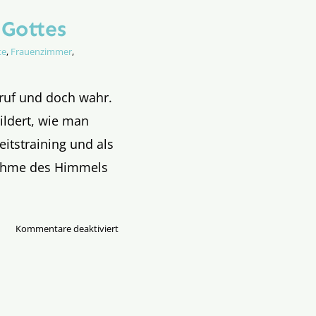
Gottes
te
,
Frauenzimmer
,
fruf und doch wahr.
ildert, wie man
itstraining und als
ahme des Himmels
für
Kommentare deaktiviert
Weiterbildungs­
maß­
nahme
Gottes