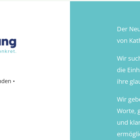
Der Neue
von Kath
Wir suc
die Ein
ihre gl
nden
•
Wir geb
Worte, g
und kla
ermögli