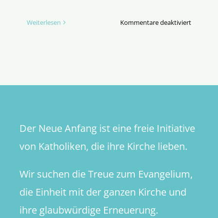
für
Weiterlesen
Kommentare deaktiviert
Starkbier
in
Münche
und
leichte
Theologi
in
Frankfurt
Der Neue Anfang ist eine freie Initiative
von Katholiken, die ihre Kirche lieben.
Wir suchen die Treue zum Evangelium,
die Einheit mit der ganzen Kirche und
ihre glaubwürdige Erneuerung.