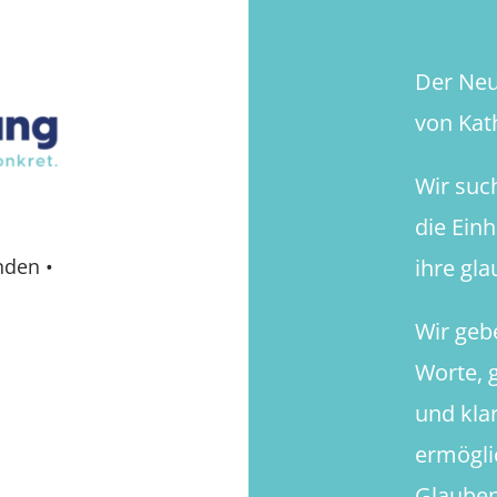
Der Neue
von Kath
Wir suc
die Ein
ihre gl
nden
•
Wir geb
Worte, g
und kla
ermögli
Glauben