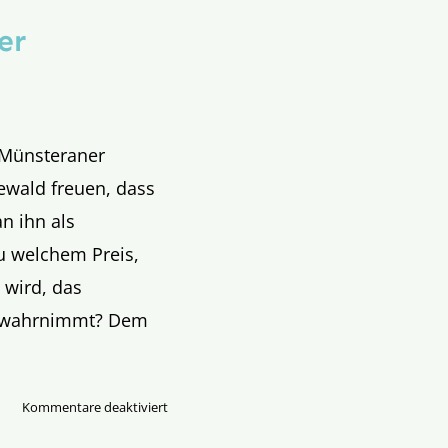
er
m Münsteraner
wald freuen, dass
an ihn als
u welchem Preis,
wird, das
ht wahrnimmt? Dem
für
Kommentare deaktiviert
Priester